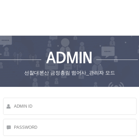
선찰대본산 금정총림 범어사_관리자 모드