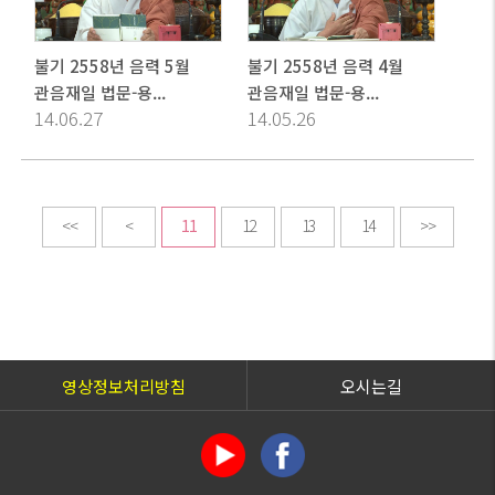
불기 2558년 음력 5월
불기 2558년 음력 4월
관음재일 법문-용...
관음재일 법문-용...
14.06.27
14.05.26
<<
<
11
12
13
14
>>
영상정보처리방침
오시는길