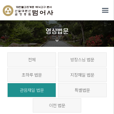
영상법문
전체
방장스님 법문
초하루 법문
지장재일 법문
관음재일 법문
특별법문
이전 법문