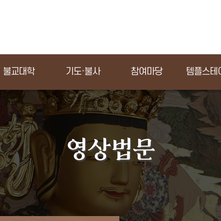
불교대학
기도·불사
참여마당
템플스테
영상법문