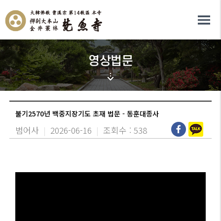
영상법문
불기2570년 백중지장기도 초재 법문 - 동훈대종사
범어사
|
2026-06-16
|
조회수 : 538