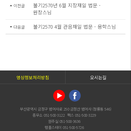
불기2570년 6월 지장재일 법문 -
이전글
원창스님
불기2570 4월 관음재일 법문 - 용학스님
다음글
영상정보처리방침
오시는길
부산광역시 금정구 범어사로 250 금정산 범어사 (청룡동 546)
종무소 051-508-3122
팩스 051-508-3229
원주실 051-508-3636
템플스테이 051-508-5726