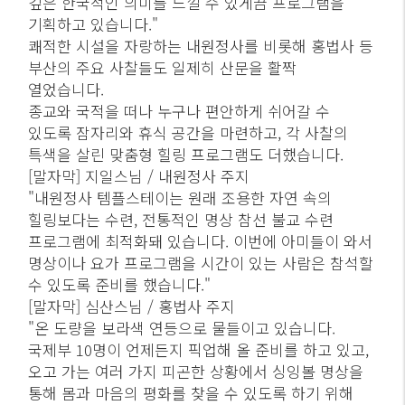
깊은 한국적인 의미를 느낄 수 있게끔 프로그램을
기획하고 있습니다."
쾌적한 시설을 자랑하는 내원정사를 비롯해 홍법사 등
부산의 주요 사찰들도 일제히 산문을 활짝
열었습니다.
종교와 국적을 떠나 누구나 편안하게 쉬어갈 수
있도록 잠자리와 휴식 공간을 마련하고, 각 사찰의
특색을 살린 맞춤형 힐링 프로그램도 더했습니다.
[말자막] 지일스님 / 내원정사 주지
"내원정사 템플스테이는 원래 조용한 자연 속의
힐링보다는 수련, 전통적인 명상 참선 불교 수련
프로그램에 최적화돼 있습니다. 이번에 아미들이 와서
명상이나 요가 프로그램을 시간이 있는 사람은 참석할
수 있도록 준비를 했습니다."
[말자막] 심산스님 / 홍법사 주지
"온 도량을 보라색 연등으로 물들이고 있습니다.
국제부 10명이 언제든지 픽업해 올 준비를 하고 있고,
오고 가는 여러 가지 피곤한 상황에서 싱잉볼 명상을
통해 몸과 마음의 평화를 찾을 수 있도록 하기 위해