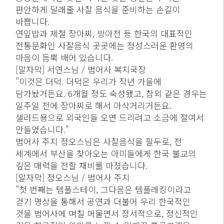
편안하게 달래줄 사찰 음식을 준비하는 손길이
바쁩니다.
연잎밥과 제철 장아찌, 방아전 등 한국의 대표적인
전통문화인 사찰음식 곳곳에는 정성스러운 환영의
마음이 듬뿍 배어 있습니다.
[말자막] 서연스님 / 범어사 복지국장
"이것은 더덕. 더덕은 우리가 작년 가을에
담가놨거든요. 6개월 정도 숙성됐고, 참외 같은 경우는
일주일 전에 장아찌로 해서 아삭거리거든요.
샐러드용으로 외국인들 오면 드리려고 소금에 절여서
만들었습니다."
범어사 주지 정오스님은 사찰음식을 필두로, 전
세계에서 부산을 찾아오는 아미들에게 한국 불교의
깊은 매력을 전할 채비를 마쳤습니다.
[말자막] 정오스님 / 범어사 주지
"첫 번째는 템플스테이, 그다음은 템플레킹이라고
걷기 명상을 통해서 공연과 더불어 우리 한국적인
것을 범어사에 며칠 머물면서 정서적으로, 정신적인