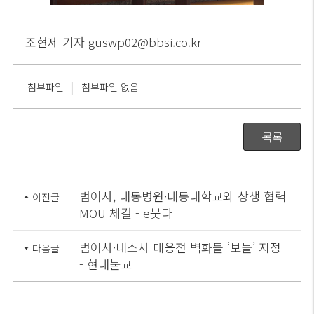
조현제 기자
guswp02@bbsi.co.kr
|
첨부파일
첨부파일 없음
목록
범어사, 대동병원·대동대학교와 상생 협력
이전글
MOU 체결 - e붓다
범어사·내소사 대웅전 벽화들 ‘보물’ 지정
다음글
- 현대불교