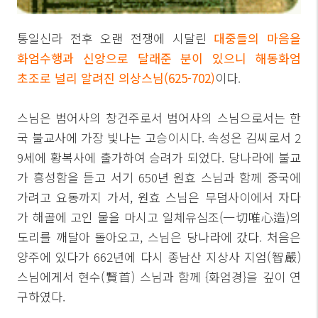
통일신라 전후 오랜 전쟁에 시달린
대중들의 마음을
화엄수행과 신앙으로 달래준 분이 있으니 해동화엄
초조로 널리 알려진 의상스님(625-702)
이다.
스님은 범어사의 창건주로서 범어사의 스님으로서는 한
국 불교사에 가장 빛나는 고승이시다. 속성은 김씨로서 2
9세에 황복사에 출가하여 승려가 되었다. 당나라에 불교
가 흥성함을 듣고 서기 650년 원효 스님과 함께 중국에
가려고 요동까지 가서, 원효 스님은 무덤사이에서 자다
가 해골에 고인 물을 마시고 일체유심조(一切唯心造)의
도리를 깨달아 돌아오고, 스님은 당나라에 갔다. 처음은
양주에 있다가 662년에 다시 종남산 지상사 지엄(智嚴)
스님에게서 현수(賢首) 스님과 함께 {화엄경}을 깊이 연
구하였다.