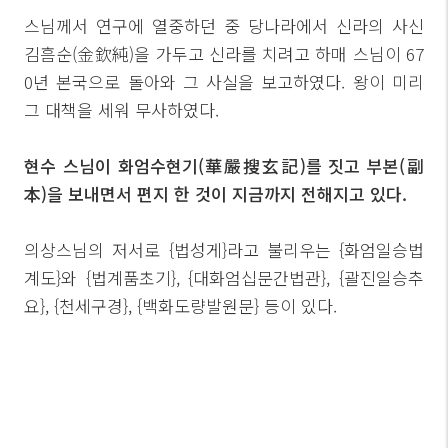
스님께서 연구에 열중하던 중 당나라에서 신라의 사신
김흠순(金欽純)을 가두고 신라를 치려고 하매 스님이 67
0년 본국으로 돌아와 그 사실을 보고하였다. 왕이 미리
그 대책을 세워 무사하였다.
현수 스님이 화엄수현기(華嚴搜玄記)를 짓고 부본(副
本)을 보내면서 편지 한 것이 지금까지 전해지고 있다.
의상스님의 저서로 {법성게}라고 불리우는 {화엄일승법
계도}와 {법계품초기}, {대화엄십문간법관}, {괄진일승추
요}, {천세구경}, {백화도량발원문} 등이 있다.