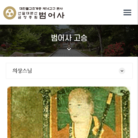
범어사 고승
의상스님