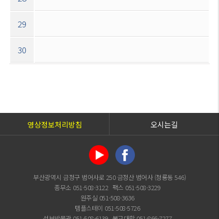
29
30
영상정보처리방침
오시는길
부산광역시 금정구 범어사로 250 금정산 범어사 (청룡동 546)
종무소 051-508-3122
팩스 051-508-3229
원주실 051-508-3636
템플스테이 051-508-5726
성보박물관 051-508-6139
불교대학 051-866-7277